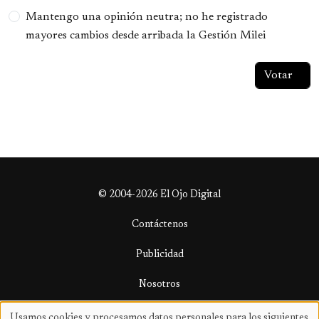
Mantengo una opinión neutra; no he registrado
mayores cambios desde arribada la Gestión Milei
© 2004-2026 El Ojo Digital
Contáctenos
Publicidad
Nosotros
Términos y condiciones
Usamos cookies y procesamos datos personales para los siguientes