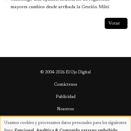
mayores cambios desde arribada la Gestión Milei
© 2004-2026 El Ojo Digital
Contáctenos
Publicidad
Nosotros
Términos y condiciones
Usamos cookies y procesamos datos personales para los siguientes
Uso
fines:
Funcional, Analítica & Contenido externo embebido
.