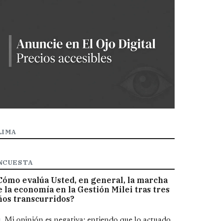
LIMA
NCUESTA
Cómo evalúa Usted, en general, la marcha
e la economía en la Gestión Milei tras tres
ños transcurridos?
pciones
Mi opinión es negativa; entiendo que lo actuado