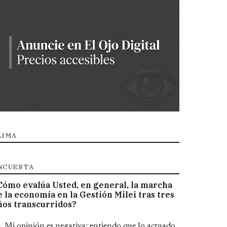
LIMA
NCUESTA
Cómo evalúa Usted, en general, la marcha
e la economía en la Gestión Milei tras tres
ños transcurridos?
pciones
Mi opinión es negativa; entiendo que lo actuado