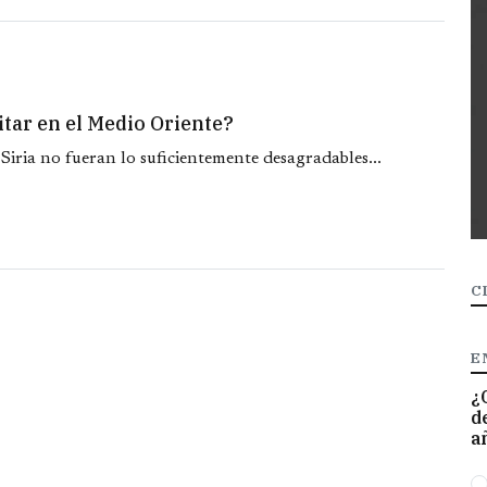
tar en el Medio Oriente?
iria no fueran lo suficientemente desagradables...
C
E
¿
d
a
O