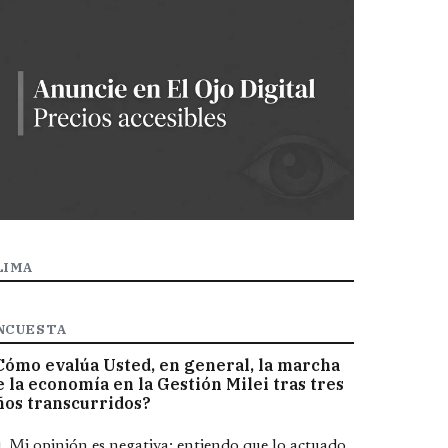
LIMA
NCUESTA
Cómo evalúa Usted, en general, la marcha
e la economía en la Gestión Milei tras tres
ños transcurridos?
pciones
Mi opinión es negativa; entiendo que lo actuado