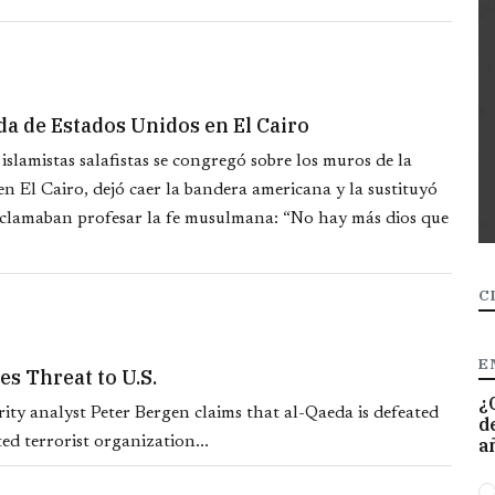
da de Estados Unidos en El Cairo
slamistas salafistas se congregó sobre los muros de la
 El Cairo, dejó caer la bandera americana y la sustituyó
clamaban profesar la fe musulmana: “No hay más dios que
C
E
es Threat to U.S.
¿
ity analyst Peter Bergen claims that al-Qaeda is defeated
d
ted terrorist organization...
a
O