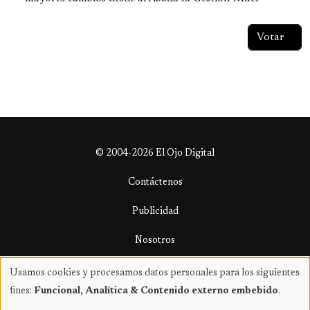
© 2004-2026 El Ojo Digital
Contáctenos
Publicidad
Nosotros
Términos y condiciones
Usamos cookies y procesamos datos personales para los siguientes
Uso
fines:
Funcional, Analítica & Contenido externo embebido
.
de