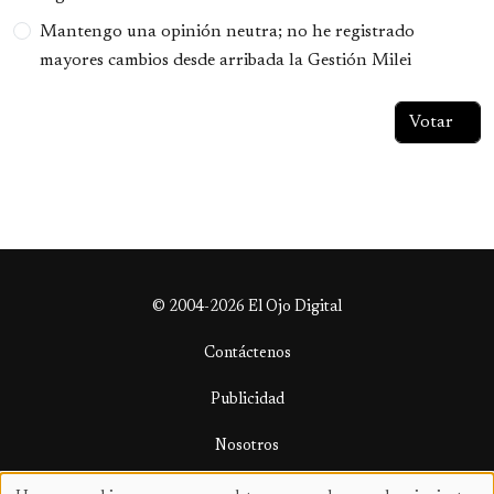
Mantengo una opinión neutra; no he registrado
mayores cambios desde arribada la Gestión Milei
© 2004-2026 El Ojo Digital
Contáctenos
Publicidad
Nosotros
Términos y condiciones