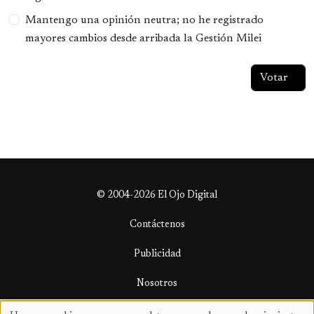
Mantengo una opinión neutra; no he registrado
mayores cambios desde arribada la Gestión Milei
© 2004-2026 El Ojo Digital
Contáctenos
Publicidad
Nosotros
Términos y condiciones