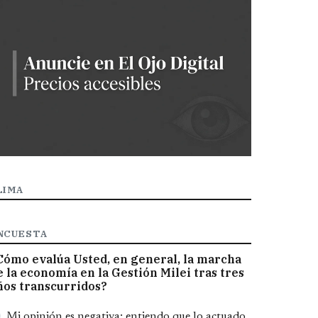
LIMA
NCUESTA
Cómo evalúa Usted, en general, la marcha
e la economía en la Gestión Milei tras tres
ños transcurridos?
pciones
Mi opinión es negativa; entiendo que lo actuado