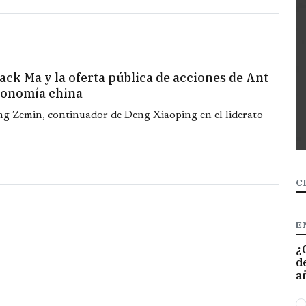
Jack Ma y la oferta pública de acciones de Ant
economía china
ang Zemin, continuador de Deng Xiaoping en el liderato
C
E
¿
d
a
O