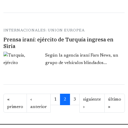
INTERNACIONALES: UNION EUROPEA
Prensa iraní: ejército de Turquía ingresa en
Siria
Según la agencia iraní Fars News, un
grupo de vehículos blindados...
Paginación
«
‹
1
2
3
siguiente
último
Primera página
Página anterior
Siguiente página
Última p
primero
anterior
›
»