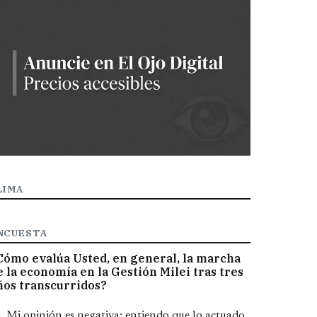
LIMA
NCUESTA
Cómo evalúa Usted, en general, la marcha
e la economía en la Gestión Milei tras tres
ños transcurridos?
pciones
Mi opinión es negativa; entiendo que lo actuado