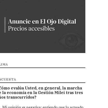
LIMA
NCUESTA
Cómo evalúa Usted, en general, la marcha
e la economía en la Gestión Milei tras tres
ños transcurridos?
pciones
Mi opinión es negativa; entiendo que lo actuado