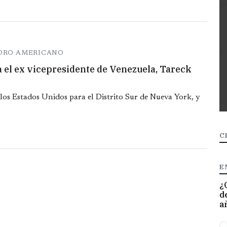
SORO AMERICANO
 el ex vicepresidente de Venezuela, Tareck
 los Estados Unidos para el Distrito Sur de Nueva York, y
C
E
¿
d
a
O