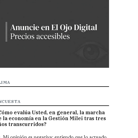
LIMA
NCUESTA
Cómo evalúa Usted, en general, la marcha
e la economía en la Gestión Milei tras tres
ños transcurridos?
pciones
Mi opinión es negativa; entiendo que lo actuado